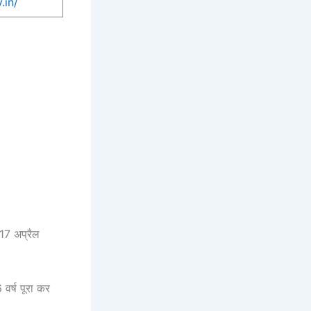
.in/
7 अप्रैल
र्ष पूरा कर