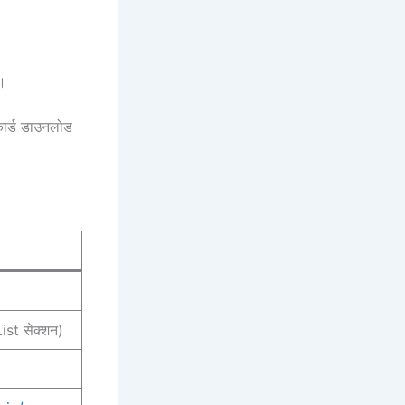
ं।
कार्ड डाउनलोड
st सेक्शन)