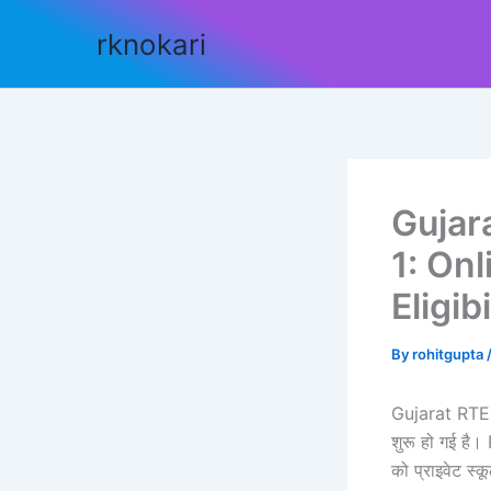
Skip
rknokari
to
content
Gujar
1: Onl
Eligib
By
rohitgupta
Gujarat RTE Ad
शुरू हो गई है।
को प्राइवेट स्कू