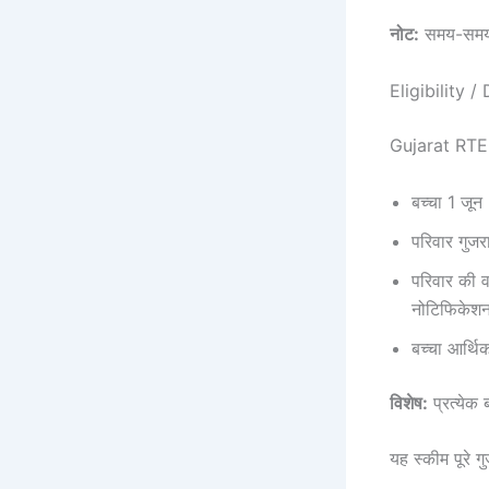
नोट:
समय-समय पर
Eligibility /
Gujarat RTE A
बच्चा 1 जू
परिवार गुजर
परिवार की 
नोटिफिकेशन
बच्चा आर्थ
विशेष:
प्रत्येक
यह स्कीम पूरे ग